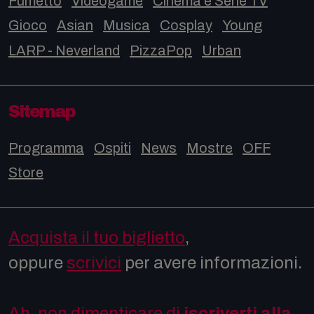
Fumetto
Videogame
Cinema e Serie TV
Gioco
Asian
Musica
Cosplay
Young
LARP - Neverland
PizzaPop
Urban
Sitemap
Programma
Ospiti
News
Mostre
OFF
Store
Acquista il tuo biglietto
,
oppure
scrivici
per avere informazioni.
Ah, non dimenticare di
iscriverti alla