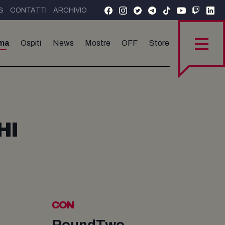
S
CONTATTI
ARCHIVIO
ma
Ospiti
News
Mostre
OFF
Store
HI
CON
RoundTwo