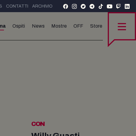
S
CONTATTI
ARCHIVIO
ma
Ospiti
News
Mostre
OFF
Store
CON
Willy Guasti