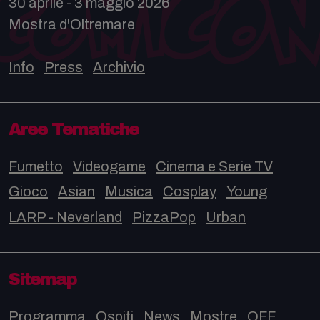
30 aprile - 3 maggio 2026
Mostra d'Oltremare
Info
Press
Archivio
Aree Tematiche
Fumetto
Videogame
Cinema e Serie TV
Gioco
Asian
Musica
Cosplay
Young
LARP - Neverland
PizzaPop
Urban
Sitemap
Programma
Ospiti
News
Mostre
OFF